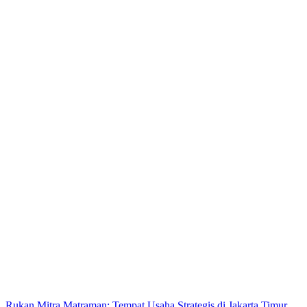
Rukan Mitra Matraman: Tempat Usaha Strategis di Jakarta Timur