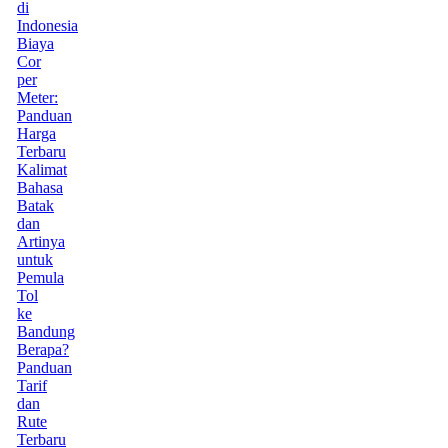
di
Indonesia
Biaya
Cor
per
Meter:
Panduan
Harga
Terbaru
Kalimat
Bahasa
Batak
dan
Artinya
untuk
Pemula
Tol
ke
Bandung
Berapa?
Panduan
Tarif
dan
Rute
Terbaru