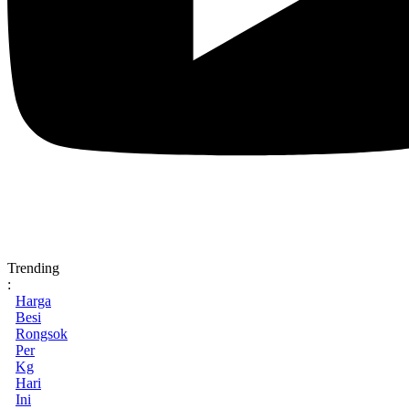
Trending
:
Harga
Besi
Rongsok
Per
Kg
Hari
Ini