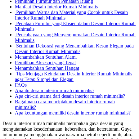
Pemilihan Furnitur dan Penataan Ruang
Manfaat Desain Interior Rumah Minimalis
Pemilihan Warna dan Material yang Cocok untuk Desain
Interior Rumah Minimalis
Penataan Furnitur yang Efisien dalam Desain Interior Rumah
Minimalis
Pencahayaan yang Menyempurnakan Desain Interior Rumah
Minimalis
Sentuhan Dekorasi yang Menambahkan Kesan Elegan pada
Desain Interior Rumah Minimalis
Menambahkan Sentuhan Alami
Pemilihan Aksesori yang Tepat
Menambahkan Sentuhan Hangat
Tips Menjaga Keindahan Desain Interior Rumah Minimalis
agar Tetap Simpel dan Elegan
FAQs
Apa itu desain interior rumah minimalis?
Apa ciri-ciri utama dari desain interior rumah minimalis?
Bagaimana cara menciptakan desain interior rumah
minimalis?
Apa keuntungan memiliki desain interior rumah minimalis?
Desain interior rumah minimalis merupakan gaya desain yang
mengutamakan kesederhanaan, kebersihan, dan keteraturan. Gaya
ini umumnya menggunakan warna-warna netral seperti putih, abu-