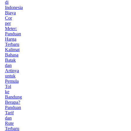
di
Indonesia
Biaya
Cor
per
Meter:
Panduan
Harga
Terbaru
Kalimat
Bahasa
Batak
dan
Artinya
untuk
Pemula
Tol
ke
Bandung
Berapa?
Panduan
Tarif
dan
Rute
Terbaru