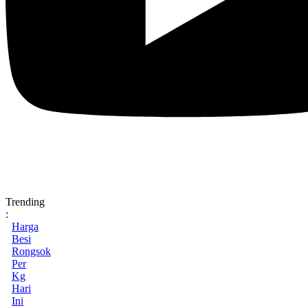
Trending
:
Harga
Besi
Rongsok
Per
Kg
Hari
Ini