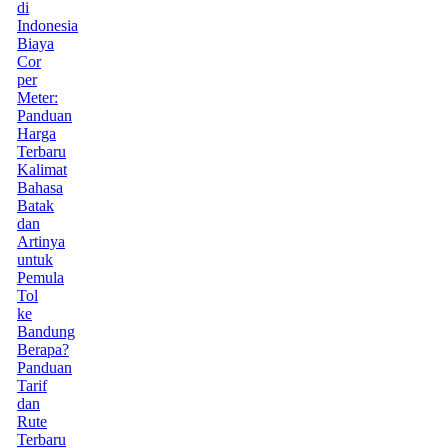
di
Indonesia
Biaya
Cor
per
Meter:
Panduan
Harga
Terbaru
Kalimat
Bahasa
Batak
dan
Artinya
untuk
Pemula
Tol
ke
Bandung
Berapa?
Panduan
Tarif
dan
Rute
Terbaru