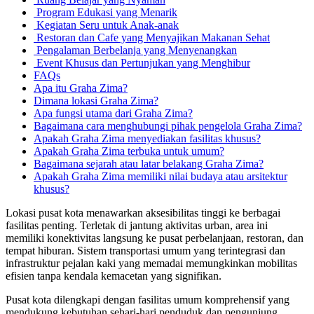
Program Edukasi yang Menarik
Kegiatan Seru untuk Anak-anak
Restoran dan Cafe yang Menyajikan Makanan Sehat
Pengalaman Berbelanja yang Menyenangkan
Event Khusus dan Pertunjukan yang Menghibur
FAQs
Apa itu Graha Zima?
Dimana lokasi Graha Zima?
Apa fungsi utama dari Graha Zima?
Bagaimana cara menghubungi pihak pengelola Graha Zima?
Apakah Graha Zima menyediakan fasilitas khusus?
Apakah Graha Zima terbuka untuk umum?
Bagaimana sejarah atau latar belakang Graha Zima?
Apakah Graha Zima memiliki nilai budaya atau arsitektur
khusus?
Lokasi pusat kota menawarkan aksesibilitas tinggi ke berbagai
fasilitas penting. Terletak di jantung aktivitas urban, area ini
memiliki konektivitas langsung ke pusat perbelanjaan, restoran, dan
tempat hiburan. Sistem transportasi umum yang terintegrasi dan
infrastruktur pejalan kaki yang memadai memungkinkan mobilitas
efisien tanpa kendala kemacetan yang signifikan.
Pusat kota dilengkapi dengan fasilitas umum komprehensif yang
mendukung kebutuhan sehari-hari penduduk dan pengunjung.