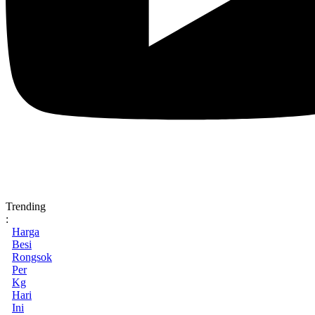
Trending
:
Harga
Besi
Rongsok
Per
Kg
Hari
Ini