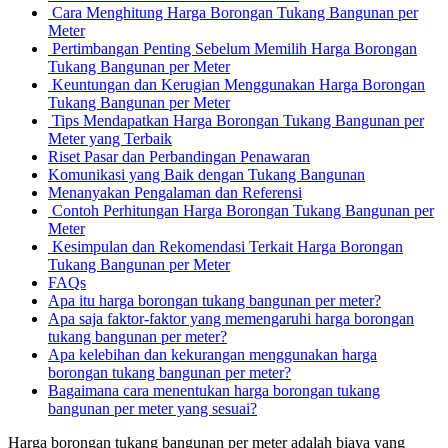
Cara Menghitung Harga Borongan Tukang Bangunan per
Meter
Pertimbangan Penting Sebelum Memilih Harga Borongan
Tukang Bangunan per Meter
Keuntungan dan Kerugian Menggunakan Harga Borongan
Tukang Bangunan per Meter
Tips Mendapatkan Harga Borongan Tukang Bangunan per
Meter yang Terbaik
Riset Pasar dan Perbandingan Penawaran
Komunikasi yang Baik dengan Tukang Bangunan
Menanyakan Pengalaman dan Referensi
Contoh Perhitungan Harga Borongan Tukang Bangunan per
Meter
Kesimpulan dan Rekomendasi Terkait Harga Borongan
Tukang Bangunan per Meter
FAQs
Apa itu harga borongan tukang bangunan per meter?
Apa saja faktor-faktor yang memengaruhi harga borongan
tukang bangunan per meter?
Apa kelebihan dan kekurangan menggunakan harga
borongan tukang bangunan per meter?
Bagaimana cara menentukan harga borongan tukang
bangunan per meter yang sesuai?
Harga borongan tukang bangunan per meter adalah biaya yang