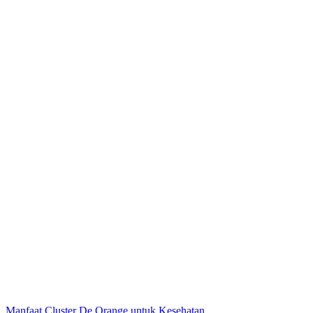
Manfaat Cluster De Orange untuk Kesehatan