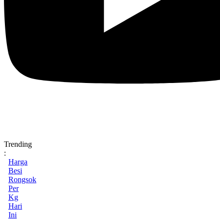
Trending
:
Harga
Besi
Rongsok
Per
Kg
Hari
Ini