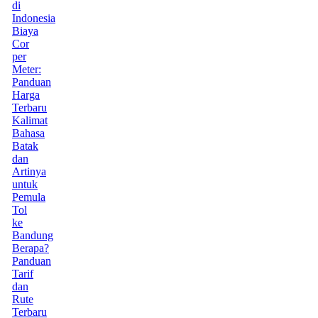
di
Indonesia
Biaya
Cor
per
Meter:
Panduan
Harga
Terbaru
Kalimat
Bahasa
Batak
dan
Artinya
untuk
Pemula
Tol
ke
Bandung
Berapa?
Panduan
Tarif
dan
Rute
Terbaru