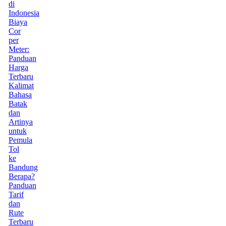
di
Indonesia
Biaya
Cor
per
Meter:
Panduan
Harga
Terbaru
Kalimat
Bahasa
Batak
dan
Artinya
untuk
Pemula
Tol
ke
Bandung
Berapa?
Panduan
Tarif
dan
Rute
Terbaru