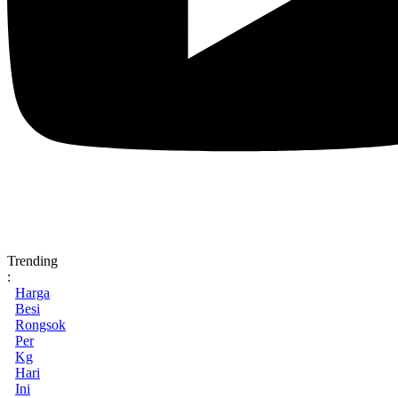
Trending
:
Harga
Besi
Rongsok
Per
Kg
Hari
Ini