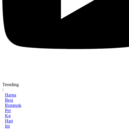
Trending
:
Harga
Besi
Rongsok
Per
Kg
Hari
Ini