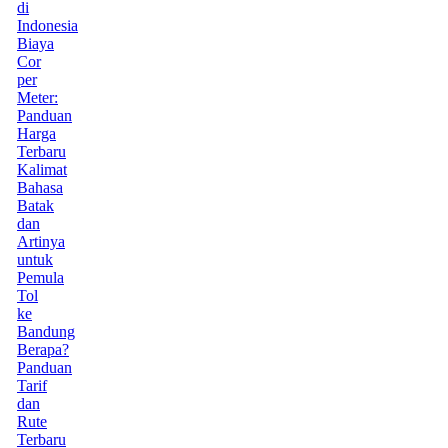
di
Indonesia
Biaya
Cor
per
Meter:
Panduan
Harga
Terbaru
Kalimat
Bahasa
Batak
dan
Artinya
untuk
Pemula
Tol
ke
Bandung
Berapa?
Panduan
Tarif
dan
Rute
Terbaru