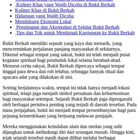
Kuliner Khas yang Wajib Dicoba di Bukit Berkah
Kuliner Khas di Bukit Berkah
Hidangan yang Wajib Dicoba
Mendukung Ekonomi Lokal
Penginapan dan Akomodasi di Sekitar Bukit Berkah
Tips dan Trik untuk Menikmati Kunjungan ke Bukit Berkah
Bukit Berkah memiliki sejarah yang kaya dan menarik, yang
mencerminkan perjalanan panjang masyarakat di sekitarnya.
Dikenal sebagai tempat yang sakral, bukit ini telah menjadi pusat
kegiatan spiritual bagi penduduk lokal selama berabad-abad.
Menurut cerita rakyat, Bukit Berkah dipercaya sebagai tempat
tinggal para dewa dan roh leluhur, sehingga banyak ritual dan
upacara adat yang dilakukan di sini.
Seiring berjalannya waktu, tempat ini tidak hanya menjadi lokasi
spiritual, tetapi juga menjadi simbol persatuan dan keharmonisan
bagi masyarakat setempat. Sejarah Bukit Berkah juga dipengaruhi
oleh berbagai peristiwa penting yang terjadi di daerah tersebut. Pada
masa penjajahan, bukit ini menjadi tempat persembunyian bagi para
pejuang kemerdekaan yang berjuang melawan penjajah.
Mereka menggunakan keindahan alam dan medan yang sulit
dijangkau untuk melindungi diri dari serangan musuh. Hingga kini,
jejak sejarah tersebut masih dapat dilihat melalui berbagai