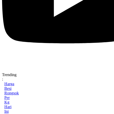
Trending
:
Harga
Besi
Rongsok
Per
Kg
Hari
Ini