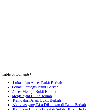
Table of Contents
+
Lokasi dan Akses Bukit Berkah
Lokasi Strategis Bukit Berkah
Akses Menuju Bukit Berkah
Menjelajahi Bukit Berkah
Keindahan Alam Bukit Berkah
Aktivitas yang Bisa Dilakukan di Bukit Berkah
Keunikan Budaya Lokal di Sekitar Bukit Berkah