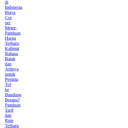
di
Indonesia
Biaya
Cor
per
Meter:
Panduan
Harga
Terbaru
Kalimat
Bahasa
Batak
dan
Artinya
untuk
Pemula
Tol
ke
Bandung
Berapa?
Panduan
Tarif
dan
Rute
Terbaru