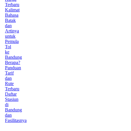
Terbaru
Kalimat
Bahasa
Batak
dan
Artinya
untuk
Pemula
Tol
ke
Bandung
Berapa?
Panduan
Tarif
dan
Rute
Terbaru
Daftar
Stasiun
di
Bandung
dan
Fasilitasnya