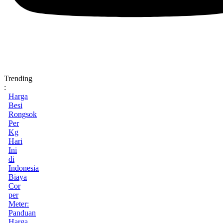
Trending
:
Harga
Besi
Rongsok
Per
Kg
Hari
Ini
di
Indonesia
Biaya
Cor
per
Meter:
Panduan
Harga