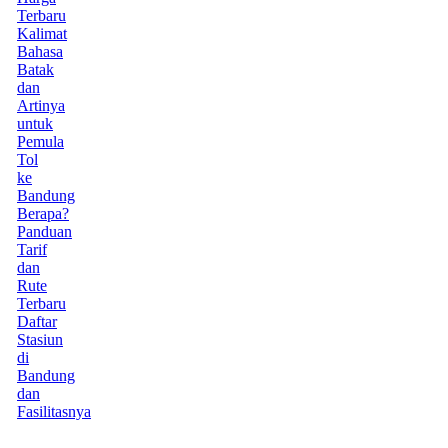
Terbaru
Kalimat
Bahasa
Batak
dan
Artinya
untuk
Pemula
Tol
ke
Bandung
Berapa?
Panduan
Tarif
dan
Rute
Terbaru
Daftar
Stasiun
di
Bandung
dan
Fasilitasnya