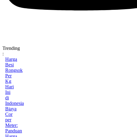
Trending
:
Harga
Besi
Rongsok
Per
Kg
Hari
Ini
di
Indonesia
Biaya
Cor
per
Meter:
Panduan
Harga