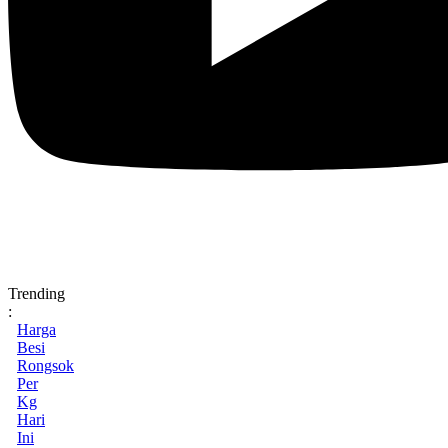
Trending
:
Harga
Besi
Rongsok
Per
Kg
Hari
Ini