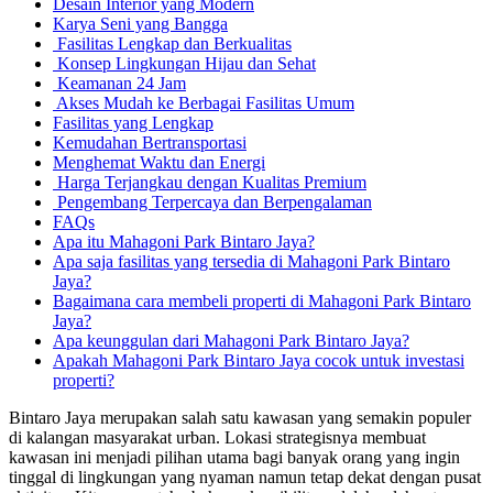
Desain Interior yang Modern
Karya Seni yang Bangga
Fasilitas Lengkap dan Berkualitas
Konsep Lingkungan Hijau dan Sehat
Keamanan 24 Jam
Akses Mudah ke Berbagai Fasilitas Umum
Fasilitas yang Lengkap
Kemudahan Bertransportasi
Menghemat Waktu dan Energi
Harga Terjangkau dengan Kualitas Premium
Pengembang Terpercaya dan Berpengalaman
FAQs
Apa itu Mahagoni Park Bintaro Jaya?
Apa saja fasilitas yang tersedia di Mahagoni Park Bintaro
Jaya?
Bagaimana cara membeli properti di Mahagoni Park Bintaro
Jaya?
Apa keunggulan dari Mahagoni Park Bintaro Jaya?
Apakah Mahagoni Park Bintaro Jaya cocok untuk investasi
properti?
Bintaro Jaya merupakan salah satu kawasan yang semakin populer
di kalangan masyarakat urban. Lokasi strategisnya membuat
kawasan ini menjadi pilihan utama bagi banyak orang yang ingin
tinggal di lingkungan yang nyaman namun tetap dekat dengan pusat