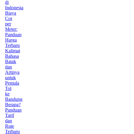
di
Indonesia
Biaya
Cor
per
Meter:
Panduan
Harga
Terbaru
Kalimat
Bahasa
Batak
dan
Artinya
untuk
Pemula
Tol
ke
Bandung
Berapa?
Panduan
Tarif
dan
Rute
Terbaru