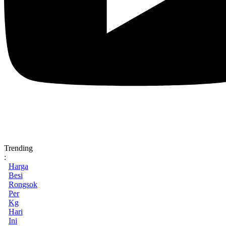
Trending
:
Harga
Besi
Rongsok
Per
Kg
Hari
Ini