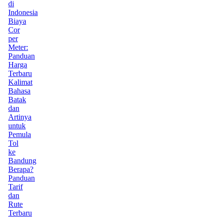
di
Indonesia
Biaya
Cor
per
Meter:
Panduan
Harga
Terbaru
Kalimat
Bahasa
Batak
dan
Artinya
untuk
Pemula
Tol
ke
Bandung
Berapa?
Panduan
Tarif
dan
Rute
Terbaru