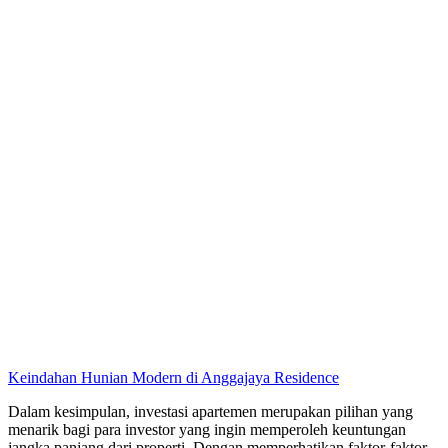
Keindahan Hunian Modern di Anggajaya Residence
Dalam kesimpulan, investasi apartemen merupakan pilihan yang
menarik bagi para investor yang ingin memperoleh keuntungan
jangka panjang dari properti. Dengan memperhatikan faktor-faktor