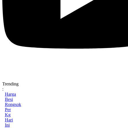
Trending
:
Harga
Besi
Rongsok
Per
Kg
Hari
Ini