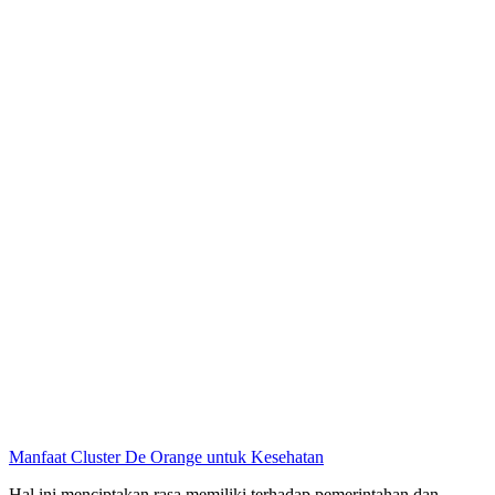
Manfaat Cluster De Orange untuk Kesehatan
Hal ini menciptakan rasa memiliki terhadap pemerintahan dan