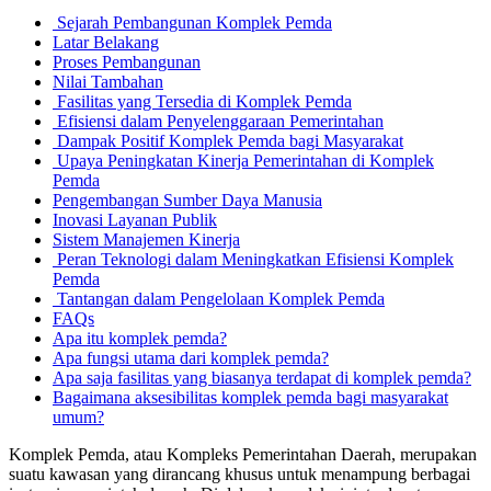
Sejarah Pembangunan Komplek Pemda
Latar Belakang
Proses Pembangunan
Nilai Tambahan
Fasilitas yang Tersedia di Komplek Pemda
Efisiensi dalam Penyelenggaraan Pemerintahan
Dampak Positif Komplek Pemda bagi Masyarakat
Upaya Peningkatan Kinerja Pemerintahan di Komplek
Pemda
Pengembangan Sumber Daya Manusia
Inovasi Layanan Publik
Sistem Manajemen Kinerja
Peran Teknologi dalam Meningkatkan Efisiensi Komplek
Pemda
Tantangan dalam Pengelolaan Komplek Pemda
FAQs
Apa itu komplek pemda?
Apa fungsi utama dari komplek pemda?
Apa saja fasilitas yang biasanya terdapat di komplek pemda?
Bagaimana aksesibilitas komplek pemda bagi masyarakat
umum?
Komplek Pemda, atau Kompleks Pemerintahan Daerah, merupakan
suatu kawasan yang dirancang khusus untuk menampung berbagai