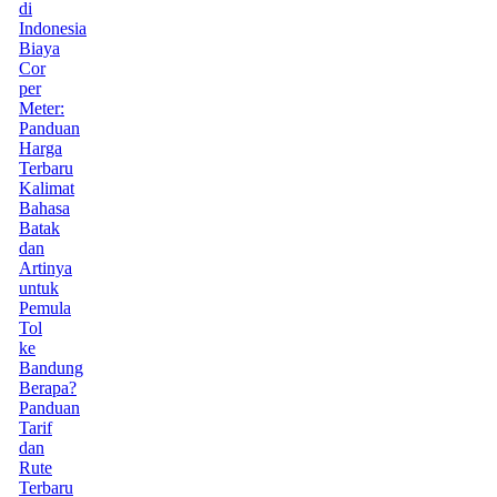
di
Indonesia
Biaya
Cor
per
Meter:
Panduan
Harga
Terbaru
Kalimat
Bahasa
Batak
dan
Artinya
untuk
Pemula
Tol
ke
Bandung
Berapa?
Panduan
Tarif
dan
Rute
Terbaru