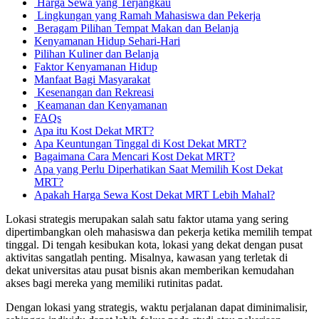
Harga Sewa yang Terjangkau
Lingkungan yang Ramah Mahasiswa dan Pekerja
Beragam Pilihan Tempat Makan dan Belanja
Kenyamanan Hidup Sehari-Hari
Pilihan Kuliner dan Belanja
Faktor Kenyamanan Hidup
Manfaat Bagi Masyarakat
Kesenangan dan Rekreasi
Keamanan dan Kenyamanan
FAQs
Apa itu Kost Dekat MRT?
Apa Keuntungan Tinggal di Kost Dekat MRT?
Bagaimana Cara Mencari Kost Dekat MRT?
Apa yang Perlu Diperhatikan Saat Memilih Kost Dekat
MRT?
Apakah Harga Sewa Kost Dekat MRT Lebih Mahal?
Lokasi strategis merupakan salah satu faktor utama yang sering
dipertimbangkan oleh mahasiswa dan pekerja ketika memilih tempat
tinggal. Di tengah kesibukan kota, lokasi yang dekat dengan pusat
aktivitas sangatlah penting. Misalnya, kawasan yang terletak di
dekat universitas atau pusat bisnis akan memberikan kemudahan
akses bagi mereka yang memiliki rutinitas padat.
Dengan lokasi yang strategis, waktu perjalanan dapat diminimalisir,