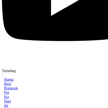
Trending
:
Harga
Besi
Rongsok
Per
Kg
Hari
Ini