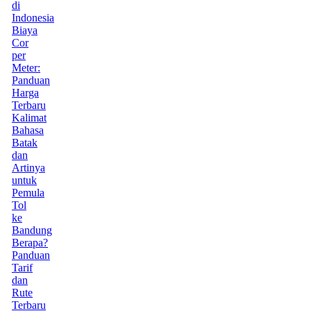
di
Indonesia
Biaya
Cor
per
Meter:
Panduan
Harga
Terbaru
Kalimat
Bahasa
Batak
dan
Artinya
untuk
Pemula
Tol
ke
Bandung
Berapa?
Panduan
Tarif
dan
Rute
Terbaru