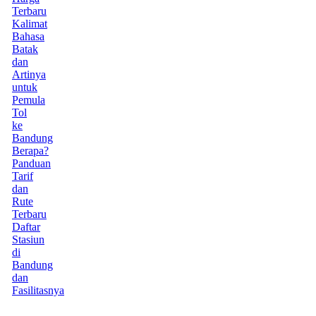
Terbaru
Kalimat
Bahasa
Batak
dan
Artinya
untuk
Pemula
Tol
ke
Bandung
Berapa?
Panduan
Tarif
dan
Rute
Terbaru
Daftar
Stasiun
di
Bandung
dan
Fasilitasnya