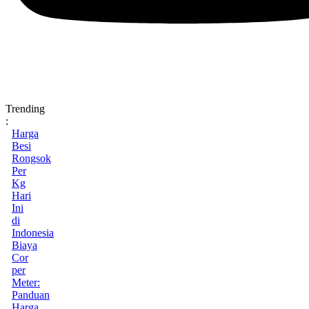
Trending
:
Harga
Besi
Rongsok
Per
Kg
Hari
Ini
di
Indonesia
Biaya
Cor
per
Meter:
Panduan
Harga