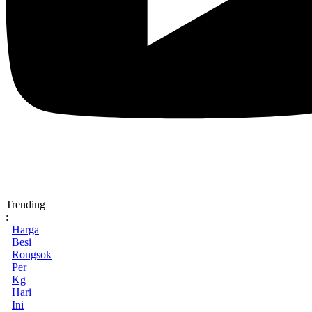
Trending
:
Harga
Besi
Rongsok
Per
Kg
Hari
Ini