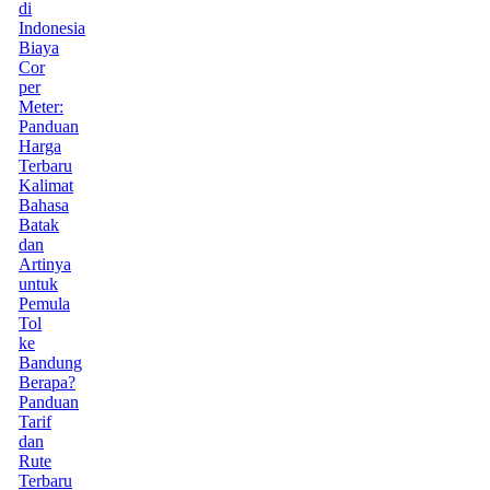
di
Indonesia
Biaya
Cor
per
Meter:
Panduan
Harga
Terbaru
Kalimat
Bahasa
Batak
dan
Artinya
untuk
Pemula
Tol
ke
Bandung
Berapa?
Panduan
Tarif
dan
Rute
Terbaru