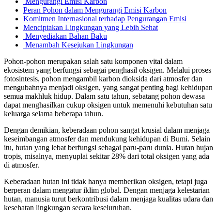
Mengurangi Emisi Karbon
Peran Pohon dalam Mengurangi Emisi Karbon
Komitmen Internasional terhadap Pengurangan Emisi
Menciptakan Lingkungan yang Lebih Sehat
Menyediakan Bahan Baku
Menambah Kesejukan Lingkungan
Pohon-pohon merupakan salah satu komponen vital dalam
ekosistem yang berfungsi sebagai penghasil oksigen. Melalui proses
fotosintesis, pohon mengambil karbon dioksida dari atmosfer dan
mengubahnya menjadi oksigen, yang sangat penting bagi kehidupan
semua makhluk hidup. Dalam satu tahun, sebatang pohon dewasa
dapat menghasilkan cukup oksigen untuk memenuhi kebutuhan satu
keluarga selama beberapa tahun.
Dengan demikian, keberadaan pohon sangat krusial dalam menjaga
keseimbangan atmosfer dan mendukung kehidupan di Bumi. Selain
itu, hutan yang lebat berfungsi sebagai paru-paru dunia. Hutan hujan
tropis, misalnya, menyuplai sekitar 28% dari total oksigen yang ada
di atmosfer.
Keberadaan hutan ini tidak hanya memberikan oksigen, tetapi juga
berperan dalam mengatur iklim global. Dengan menjaga kelestarian
hutan, manusia turut berkontribusi dalam menjaga kualitas udara dan
kesehatan lingkungan secara keseluruhan.