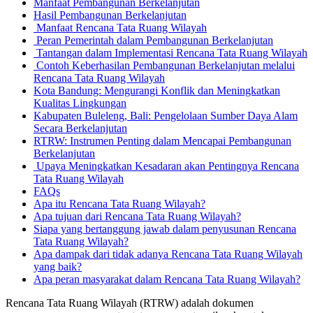
Manfaat Pembangunan Berkelanjutan
Hasil Pembangunan Berkelanjutan
Manfaat Rencana Tata Ruang Wilayah
Peran Pemerintah dalam Pembangunan Berkelanjutan
Tantangan dalam Implementasi Rencana Tata Ruang Wilayah
Contoh Keberhasilan Pembangunan Berkelanjutan melalui
Rencana Tata Ruang Wilayah
Kota Bandung: Mengurangi Konflik dan Meningkatkan
Kualitas Lingkungan
Kabupaten Buleleng, Bali: Pengelolaan Sumber Daya Alam
Secara Berkelanjutan
RTRW: Instrumen Penting dalam Mencapai Pembangunan
Berkelanjutan
Upaya Meningkatkan Kesadaran akan Pentingnya Rencana
Tata Ruang Wilayah
FAQs
Apa itu Rencana Tata Ruang Wilayah?
Apa tujuan dari Rencana Tata Ruang Wilayah?
Siapa yang bertanggung jawab dalam penyusunan Rencana
Tata Ruang Wilayah?
Apa dampak dari tidak adanya Rencana Tata Ruang Wilayah
yang baik?
Apa peran masyarakat dalam Rencana Tata Ruang Wilayah?
Rencana Tata Ruang Wilayah (RTRW) adalah dokumen