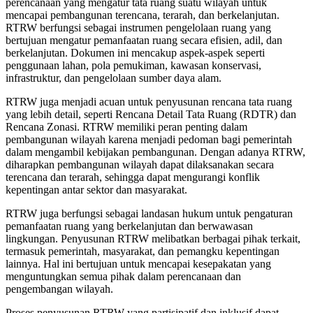
perencanaan yang mengatur tata ruang suatu wilayah untuk
mencapai pembangunan terencana, terarah, dan berkelanjutan.
RTRW berfungsi sebagai instrumen pengelolaan ruang yang
bertujuan mengatur pemanfaatan ruang secara efisien, adil, dan
berkelanjutan. Dokumen ini mencakup aspek-aspek seperti
penggunaan lahan, pola pemukiman, kawasan konservasi,
infrastruktur, dan pengelolaan sumber daya alam.
RTRW juga menjadi acuan untuk penyusunan rencana tata ruang
yang lebih detail, seperti Rencana Detail Tata Ruang (RDTR) dan
Rencana Zonasi. RTRW memiliki peran penting dalam
pembangunan wilayah karena menjadi pedoman bagi pemerintah
dalam mengambil kebijakan pembangunan. Dengan adanya RTRW,
diharapkan pembangunan wilayah dapat dilaksanakan secara
terencana dan terarah, sehingga dapat mengurangi konflik
kepentingan antar sektor dan masyarakat.
RTRW juga berfungsi sebagai landasan hukum untuk pengaturan
pemanfaatan ruang yang berkelanjutan dan berwawasan
lingkungan. Penyusunan RTRW melibatkan berbagai pihak terkait,
termasuk pemerintah, masyarakat, dan pemangku kepentingan
lainnya. Hal ini bertujuan untuk mencapai kesepakatan yang
menguntungkan semua pihak dalam perencanaan dan
pengembangan wilayah.
Proses penyusunan RTRW yang partisipatif dan inklusif dapat