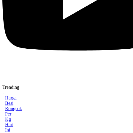
Trending
:
Harga
Besi
Rongsok
Per
Kg
Hari
Ini