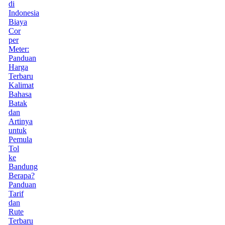
di
Indonesia
Biaya
Cor
per
Meter:
Panduan
Harga
Terbaru
Kalimat
Bahasa
Batak
dan
Artinya
untuk
Pemula
Tol
ke
Bandung
Berapa?
Panduan
Tarif
dan
Rute
Terbaru