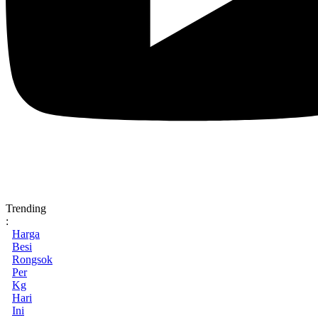
Trending
:
Harga
Besi
Rongsok
Per
Kg
Hari
Ini