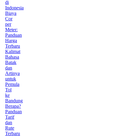
di
Indonesia
Biaya
Cor
per
Meter:
Panduan
Harga
Terbaru
Kalimat
Bahasa
Batak
dan
Artinya
untuk
Pemula
Tol
ke
Bandung
Berapa?
Panduan
Tarif
dan
Rute
Terbaru