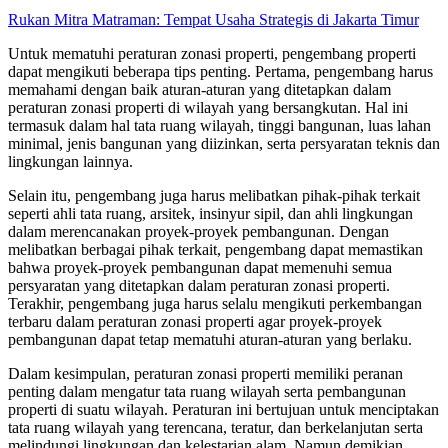
Rukan Mitra Matraman: Tempat Usaha Strategis di Jakarta Timur
Untuk mematuhi peraturan zonasi properti, pengembang properti
dapat mengikuti beberapa tips penting. Pertama, pengembang harus
memahami dengan baik aturan-aturan yang ditetapkan dalam
peraturan zonasi properti di wilayah yang bersangkutan. Hal ini
termasuk dalam hal tata ruang wilayah, tinggi bangunan, luas lahan
minimal, jenis bangunan yang diizinkan, serta persyaratan teknis dan
lingkungan lainnya.
Selain itu, pengembang juga harus melibatkan pihak-pihak terkait
seperti ahli tata ruang, arsitek, insinyur sipil, dan ahli lingkungan
dalam merencanakan proyek-proyek pembangunan. Dengan
melibatkan berbagai pihak terkait, pengembang dapat memastikan
bahwa proyek-proyek pembangunan dapat memenuhi semua
persyaratan yang ditetapkan dalam peraturan zonasi properti.
Terakhir, pengembang juga harus selalu mengikuti perkembangan
terbaru dalam peraturan zonasi properti agar proyek-proyek
pembangunan dapat tetap mematuhi aturan-aturan yang berlaku.
Dalam kesimpulan, peraturan zonasi properti memiliki peranan
penting dalam mengatur tata ruang wilayah serta pembangunan
properti di suatu wilayah. Peraturan ini bertujuan untuk menciptakan
tata ruang wilayah yang terencana, teratur, dan berkelanjutan serta
melindungi lingkungan dan kelestarian alam. Namun demikian,