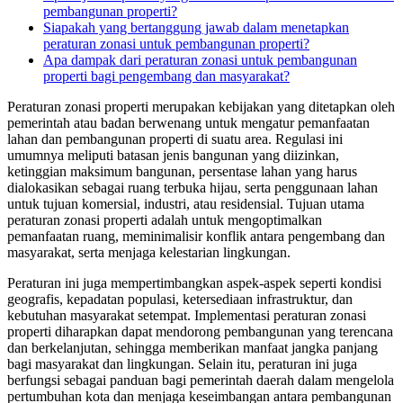
pembangunan properti?
Siapakah yang bertanggung jawab dalam menetapkan
peraturan zonasi untuk pembangunan properti?
Apa dampak dari peraturan zonasi untuk pembangunan
properti bagi pengembang dan masyarakat?
Peraturan zonasi properti merupakan kebijakan yang ditetapkan oleh
pemerintah atau badan berwenang untuk mengatur pemanfaatan
lahan dan pembangunan properti di suatu area. Regulasi ini
umumnya meliputi batasan jenis bangunan yang diizinkan,
ketinggian maksimum bangunan, persentase lahan yang harus
dialokasikan sebagai ruang terbuka hijau, serta penggunaan lahan
untuk tujuan komersial, industri, atau residensial. Tujuan utama
peraturan zonasi properti adalah untuk mengoptimalkan
pemanfaatan ruang, meminimalisir konflik antara pengembang dan
masyarakat, serta menjaga kelestarian lingkungan.
Peraturan ini juga mempertimbangkan aspek-aspek seperti kondisi
geografis, kepadatan populasi, ketersediaan infrastruktur, dan
kebutuhan masyarakat setempat. Implementasi peraturan zonasi
properti diharapkan dapat mendorong pembangunan yang terencana
dan berkelanjutan, sehingga memberikan manfaat jangka panjang
bagi masyarakat dan lingkungan. Selain itu, peraturan ini juga
berfungsi sebagai panduan bagi pemerintah daerah dalam mengelola
pertumbuhan kota dan menjaga keseimbangan antara pembangunan