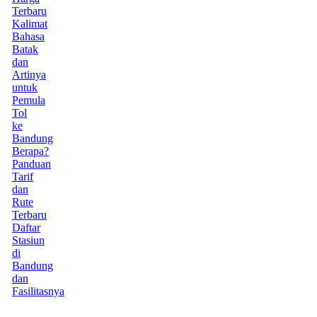
Terbaru
Kalimat
Bahasa
Batak
dan
Artinya
untuk
Pemula
Tol
ke
Bandung
Berapa?
Panduan
Tarif
dan
Rute
Terbaru
Daftar
Stasiun
di
Bandung
dan
Fasilitasnya