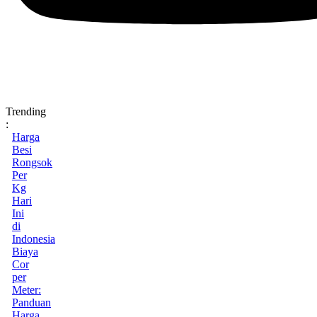
Trending
:
Harga
Besi
Rongsok
Per
Kg
Hari
Ini
di
Indonesia
Biaya
Cor
per
Meter:
Panduan
Harga