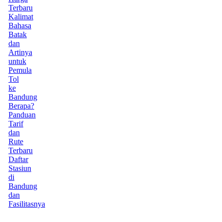
Terbaru
Kalimat
Bahasa
Batak
dan
Artinya
untuk
Pemula
Tol
ke
Bandung
Berapa?
Panduan
Tarif
dan
Rute
Terbaru
Daftar
Stasiun
di
Bandung
dan
Fasilitasnya