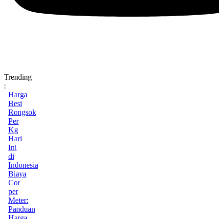
Trending
:
Harga
Besi
Rongsok
Per
Kg
Hari
Ini
di
Indonesia
Biaya
Cor
per
Meter:
Panduan
Harga