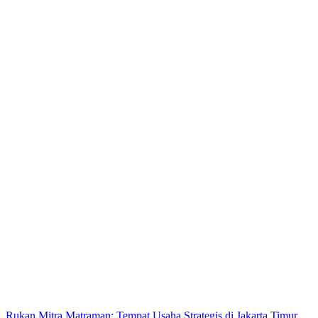
Rukan Mitra Matraman: Tempat Usaha Strategis di Jakarta Timur