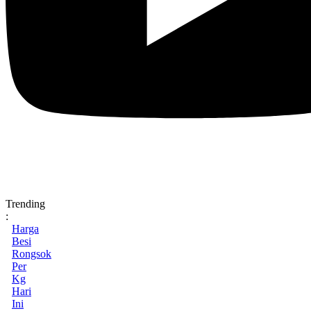
Trending
:
Harga
Besi
Rongsok
Per
Kg
Hari
Ini