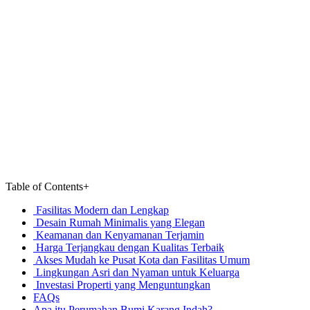
Table of Contents
+
Fasilitas Modern dan Lengkap
Desain Rumah Minimalis yang Elegan
Keamanan dan Kenyamanan Terjamin
Harga Terjangkau dengan Kualitas Terbaik
Akses Mudah ke Pusat Kota dan Fasilitas Umum
Lingkungan Asri dan Nyaman untuk Keluarga
Investasi Properti yang Menguntungkan
FAQs
Apa itu Perumahan Bumi Karang Indah?