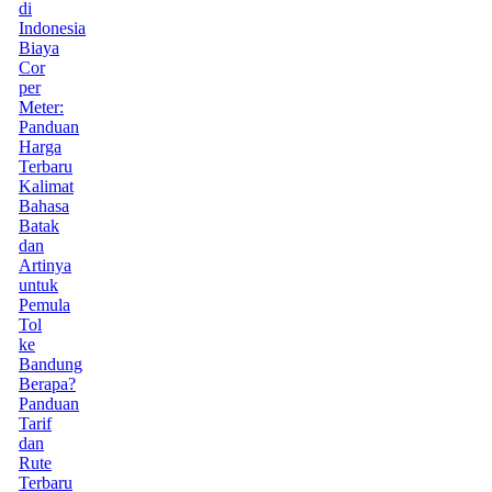
di
Indonesia
Biaya
Cor
per
Meter:
Panduan
Harga
Terbaru
Kalimat
Bahasa
Batak
dan
Artinya
untuk
Pemula
Tol
ke
Bandung
Berapa?
Panduan
Tarif
dan
Rute
Terbaru