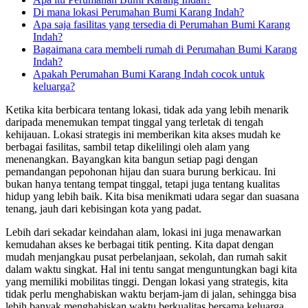
Di mana lokasi Perumahan Bumi Karang Indah?
Apa saja fasilitas yang tersedia di Perumahan Bumi Karang
Indah?
Bagaimana cara membeli rumah di Perumahan Bumi Karang
Indah?
Apakah Perumahan Bumi Karang Indah cocok untuk
keluarga?
Ketika kita berbicara tentang lokasi, tidak ada yang lebih menarik
daripada menemukan tempat tinggal yang terletak di tengah
kehijauan. Lokasi strategis ini memberikan kita akses mudah ke
berbagai fasilitas, sambil tetap dikelilingi oleh alam yang
menenangkan. Bayangkan kita bangun setiap pagi dengan
pemandangan pepohonan hijau dan suara burung berkicau. Ini
bukan hanya tentang tempat tinggal, tetapi juga tentang kualitas
hidup yang lebih baik. Kita bisa menikmati udara segar dan suasana
tenang, jauh dari kebisingan kota yang padat.
Lebih dari sekadar keindahan alam, lokasi ini juga menawarkan
kemudahan akses ke berbagai titik penting. Kita dapat dengan
mudah menjangkau pusat perbelanjaan, sekolah, dan rumah sakit
dalam waktu singkat. Hal ini tentu sangat menguntungkan bagi kita
yang memiliki mobilitas tinggi. Dengan lokasi yang strategis, kita
tidak perlu menghabiskan waktu berjam-jam di jalan, sehingga bisa
lebih banyak menghabiskan waktu berkualitas bersama keluarga.