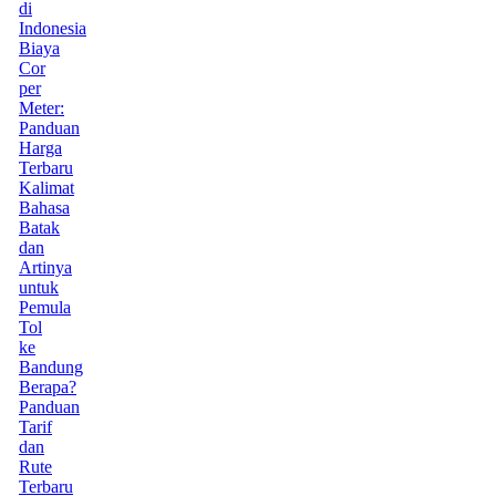
di
Indonesia
Biaya
Cor
per
Meter:
Panduan
Harga
Terbaru
Kalimat
Bahasa
Batak
dan
Artinya
untuk
Pemula
Tol
ke
Bandung
Berapa?
Panduan
Tarif
dan
Rute
Terbaru