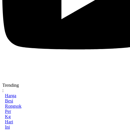
Trending
:
Harga
Besi
Rongsok
Per
Kg
Hari
Ini