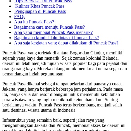
Tips Berwisata di Puncak Pass
Kuliner Khas Puncak Pass
Penginapan di Puncak Pass
FAQs
Apa itu Puncak Pass?
Bagaimana cara menuju Puncak Pass?
Apa yang membuat Puncak Pass menarik?
Bagaimana kondisi lalu lintas di Puncak Pass?
Apa saja kegiatan yang dapat dilakukan di Puncak Pass?
Puncak Pass, yang terletak di antara Bogor dan Cianjur, memiliki
sejarah yang kaya dan menarik. Sejak zaman kolonial Belanda,
daerah ini telah menjadi tujuan wisata populer bagi para pejabat dan
orang-orang kaya. Mereka datang untuk menikmati udara segar dan
pemandangan indah pegunungan.
Puncak Pass dikenal sebagai tempat pelarian dari panasnya cuaca
Jakarta, yang hanya berjarak beberapa jam perjalanan. Pada masa
itu, banyak vila dan resor dibangun untuk memenuhi kebutuhan
para wisatawan yang ingin menikmati keindahan alam. Seiring
berjalannya waktu, Puncak Pass terus berkembang menjadi salah
satu destinasi wisata utama di Indonesia.
Infrastruktur yang semakin baik, seperti jalan raya yang
menghubungkan Jakarta dan Puncak, membuat akses ke daerah ini
semakin mudah. Selain itu, perkembangan pariwisata juga