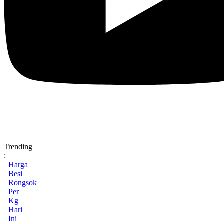
Trending
:
Harga
Besi
Rongsok
Per
Kg
Hari
Ini