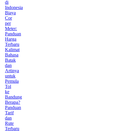
di
Indonesia
Biaya
Cor
per
Meter:
Panduan
Harga
Terbaru
Kalimat
Bahasa
Batak
dan
Artinya
untuk
Pemula
Tol
ke
Bandung
Berapa?
Panduan
Tarif
dan
Rute
Terbaru