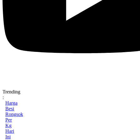
Trending
:
Harga
Besi
Rongsok
Per
Kg
Hari
Ini