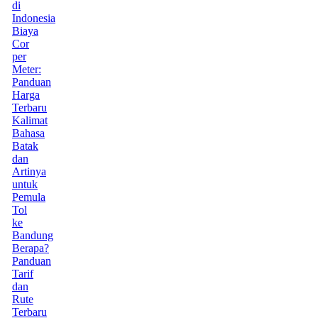
di
Indonesia
Biaya
Cor
per
Meter:
Panduan
Harga
Terbaru
Kalimat
Bahasa
Batak
dan
Artinya
untuk
Pemula
Tol
ke
Bandung
Berapa?
Panduan
Tarif
dan
Rute
Terbaru