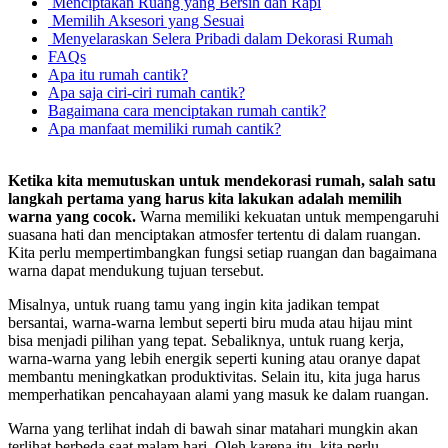
Menciptakan Ruang yang Bersih dan Rapi
Memilih Aksesori yang Sesuai
Menyelaraskan Selera Pribadi dalam Dekorasi Rumah
FAQs
Apa itu rumah cantik?
Apa saja ciri-ciri rumah cantik?
Bagaimana cara menciptakan rumah cantik?
Apa manfaat memiliki rumah cantik?
Ketika kita memutuskan untuk mendekorasi rumah, salah satu
langkah pertama yang harus kita lakukan adalah memilih
warna yang cocok.
Warna memiliki kekuatan untuk mempengaruhi
suasana hati dan menciptakan atmosfer tertentu di dalam ruangan.
Kita perlu mempertimbangkan fungsi setiap ruangan dan bagaimana
warna dapat mendukung tujuan tersebut.
Misalnya, untuk ruang tamu yang ingin kita jadikan tempat
bersantai, warna-warna lembut seperti biru muda atau hijau mint
bisa menjadi pilihan yang tepat. Sebaliknya, untuk ruang kerja,
warna-warna yang lebih energik seperti kuning atau oranye dapat
membantu meningkatkan produktivitas. Selain itu, kita juga harus
memperhatikan pencahayaan alami yang masuk ke dalam ruangan.
Warna yang terlihat indah di bawah sinar matahari mungkin akan
terlihat berbeda saat malam hari. Oleh karena itu, kita perlu