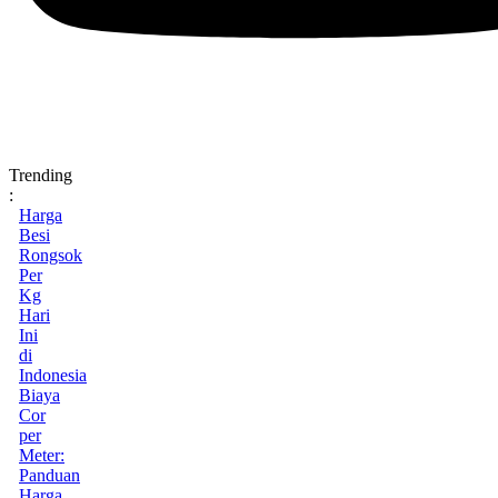
Trending
:
Harga
Besi
Rongsok
Per
Kg
Hari
Ini
di
Indonesia
Biaya
Cor
per
Meter:
Panduan
Harga