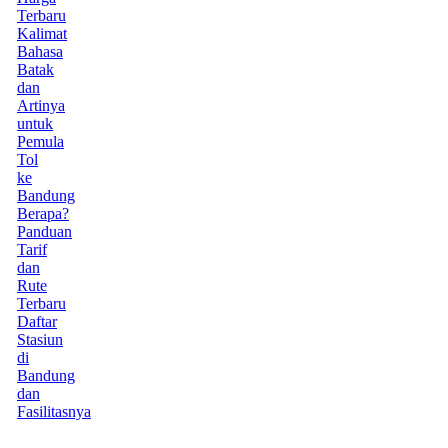
Terbaru
Kalimat
Bahasa
Batak
dan
Artinya
untuk
Pemula
Tol
ke
Bandung
Berapa?
Panduan
Tarif
dan
Rute
Terbaru
Daftar
Stasiun
di
Bandung
dan
Fasilitasnya