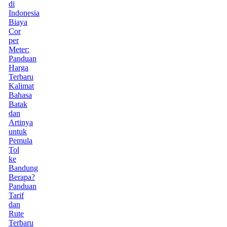
di
Indonesia
Biaya
Cor
per
Meter:
Panduan
Harga
Terbaru
Kalimat
Bahasa
Batak
dan
Artinya
untuk
Pemula
Tol
ke
Bandung
Berapa?
Panduan
Tarif
dan
Rute
Terbaru