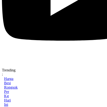
Trending
:
Harga
Besi
Rongsok
Per
Kg
Hari
Ini