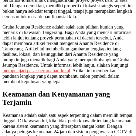
berlomba-lomba untuk menghadirkan proyek-proyek baru di area
ini. Dengan demikian, memiliki properti di lokasi strategis seperti ini
bukan hanya sekadar tempat tinggal, tetapi juga merupakan langkah
cerdas untuk masa depan finansial kita.
Graha Jeumpa Residence adalah salah satu pilihan hunian yang
menarik di kawasan Tangerang. Bagi Anda yang mencari informasi
lebih lanjut tentang proyek perumahan di daerah tersebut, Anda
dapat membaca artikel terkait mengenai Ananta Residence di
Tangerang. Artikel ini memberikan gambaran lengkap tentang
fasilitas, lokasi, dan keunggulan dari Ananta Residence yang
mungkin juga menarik bagi Anda yang mempertimbangkan Graha
Jeumpa Residence. Untuk informasi lebih lanjut, silakan kunjungi
mempelajari pasar perumahan lokal
. Artikel ini memberikan
panduan lengkap yang dapat membantu calon pembeli dalam
membuat keputusan yang tepat.
Keamanan dan Kenyamanan yang
Terjamin
Keamanan adalah salah satu aspek terpenting dalam memilih tempat
tinggal. Di kawasan ini, kita tidak perlu khawatir tentang keamanan
karena sistem keamanan yang diterapkan sangat ketat. Dengan
adanya petugas keamanan 24 jam dan sistem pengawasan CCTV di