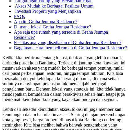
Lingkungan Hidup yang Bersih dan Hijau
Akses Mudah ke Berbagai Fasilitas Umum
Investasi Properti yang Menjanjikan
FAQs
Apa itu Graha Jeumpa Residence?
Di mana lokasi Graha Jeumpa Residence?
Apa saja tipe rumah yang tersedia di Graha Jeumpa
Residence?
Fasilitas apa yang disediakan di Graha Jeumpa Residence?
Bagaimana cara membeli rumah di Graha Jeumpa Residence?
Ketika kita berbicara tentang lokasi, tidak ada yang lebih menarik
daripada pusat kota Bandung. Terletak di jantung kota, kawasan ini
menawarkan akses yang mudah ke berbagai tempat penting, mulai
dari pusat perbelanjaan, restoran, hingga tempat hiburan. Kita bisa
merasakan denyut kehidupan kota yang dinamis, di mana setiap
sudutnya menyimpan potensi untuk menjelajahi berbagai
pengalaman baru. Dengan lokasi yang strategis ini, kita tidak hanya
mendapatkan kemudahan dalam beraktivitas sehari-hari, tetapi juga
menikmati keindahan kota yang kaya akan budaya dan sejarah.
Lebih dari sekadar kemudahan akses, lokasi ini juga memberikan
keuntungan dalam hal nilai investasi. Seiring dengan perkembangan
kota yang pesat, harga properti di pusat kota Bandung cenderung
meningkat. Kita bisa melihat bahwa banyak pengembang yang