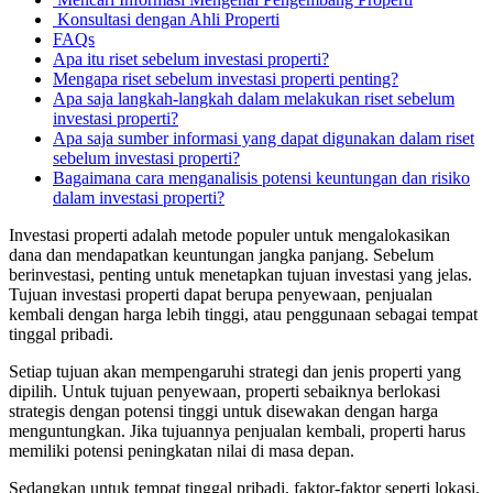
Konsultasi dengan Ahli Properti
FAQs
Apa itu riset sebelum investasi properti?
Mengapa riset sebelum investasi properti penting?
Apa saja langkah-langkah dalam melakukan riset sebelum
investasi properti?
Apa saja sumber informasi yang dapat digunakan dalam riset
sebelum investasi properti?
Bagaimana cara menganalisis potensi keuntungan dan risiko
dalam investasi properti?
Investasi properti adalah metode populer untuk mengalokasikan
dana dan mendapatkan keuntungan jangka panjang. Sebelum
berinvestasi, penting untuk menetapkan tujuan investasi yang jelas.
Tujuan investasi properti dapat berupa penyewaan, penjualan
kembali dengan harga lebih tinggi, atau penggunaan sebagai tempat
tinggal pribadi.
Setiap tujuan akan mempengaruhi strategi dan jenis properti yang
dipilih. Untuk tujuan penyewaan, properti sebaiknya berlokasi
strategis dengan potensi tinggi untuk disewakan dengan harga
menguntungkan. Jika tujuannya penjualan kembali, properti harus
memiliki potensi peningkatan nilai di masa depan.
Sedangkan untuk tempat tinggal pribadi, faktor-faktor seperti lokasi,