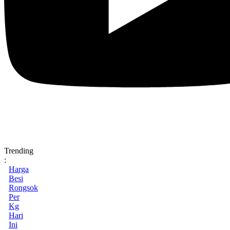
Trending
:
Harga
Besi
Rongsok
Per
Kg
Hari
Ini