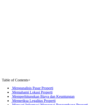
Table of Contents
+
Menganalisis Pasar Properti
Memahami Lokasi Properti
Memperhitungkan Biaya dan Keuntungan
Memeriksa Legalitas Properti
Mencari Informasi Mengenai Pengembang Properti