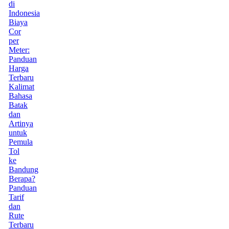
di
Indonesia
Biaya
Cor
per
Meter:
Panduan
Harga
Terbaru
Kalimat
Bahasa
Batak
dan
Artinya
untuk
Pemula
Tol
ke
Bandung
Berapa?
Panduan
Tarif
dan
Rute
Terbaru