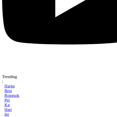
Trending
:
Harga
Besi
Rongsok
Per
Kg
Hari
Ini