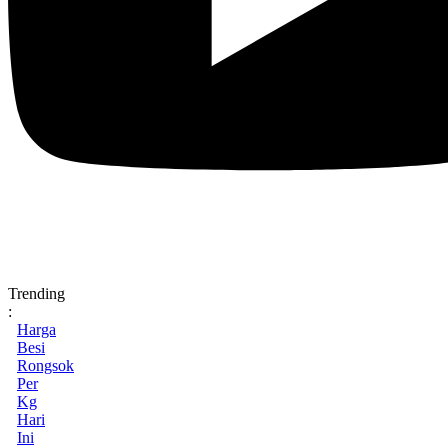
Trending
:
Harga
Besi
Rongsok
Per
Kg
Hari
Ini