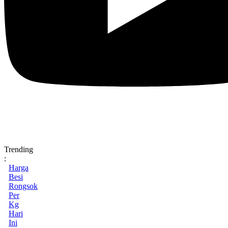
Trending
:
Harga
Besi
Rongsok
Per
Kg
Hari
Ini