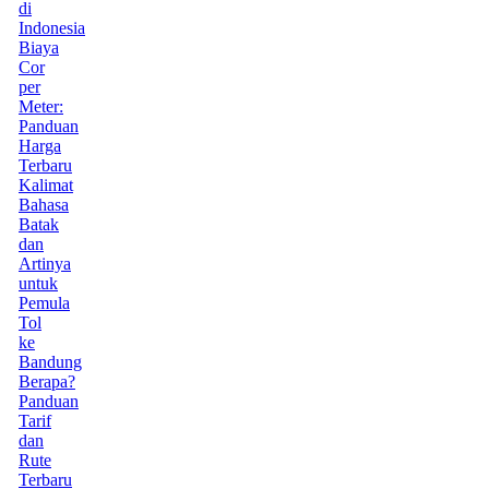
di
Indonesia
Biaya
Cor
per
Meter:
Panduan
Harga
Terbaru
Kalimat
Bahasa
Batak
dan
Artinya
untuk
Pemula
Tol
ke
Bandung
Berapa?
Panduan
Tarif
dan
Rute
Terbaru