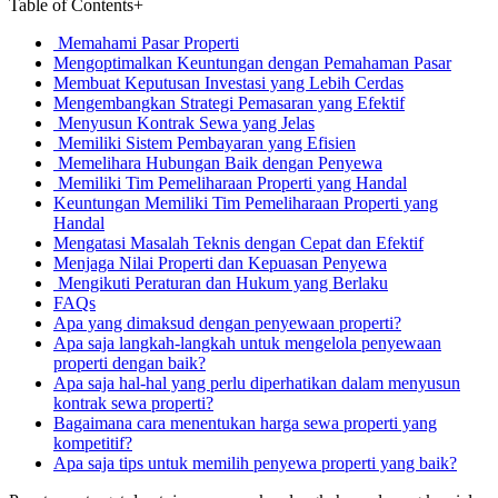
Table of Contents
+
Memahami Pasar Properti
Mengoptimalkan Keuntungan dengan Pemahaman Pasar
Membuat Keputusan Investasi yang Lebih Cerdas
Mengembangkan Strategi Pemasaran yang Efektif
Menyusun Kontrak Sewa yang Jelas
Memiliki Sistem Pembayaran yang Efisien
Memelihara Hubungan Baik dengan Penyewa
Memiliki Tim Pemeliharaan Properti yang Handal
Keuntungan Memiliki Tim Pemeliharaan Properti yang
Handal
Mengatasi Masalah Teknis dengan Cepat dan Efektif
Menjaga Nilai Properti dan Kepuasan Penyewa
Mengikuti Peraturan dan Hukum yang Berlaku
FAQs
Apa yang dimaksud dengan penyewaan properti?
Apa saja langkah-langkah untuk mengelola penyewaan
properti dengan baik?
Apa saja hal-hal yang perlu diperhatikan dalam menyusun
kontrak sewa properti?
Bagaimana cara menentukan harga sewa properti yang
kompetitif?
Apa saja tips untuk memilih penyewa properti yang baik?