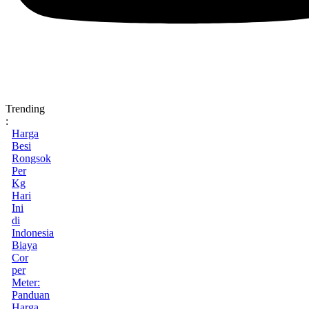
Trending
:
Harga
Besi
Rongsok
Per
Kg
Hari
Ini
di
Indonesia
Biaya
Cor
per
Meter:
Panduan
Harga