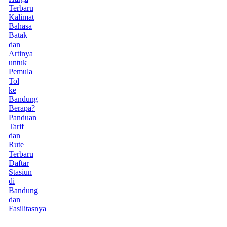
Terbaru
Kalimat
Bahasa
Batak
dan
Artinya
untuk
Pemula
Tol
ke
Bandung
Berapa?
Panduan
Tarif
dan
Rute
Terbaru
Daftar
Stasiun
di
Bandung
dan
Fasilitasnya