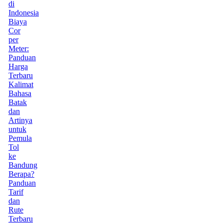
di
Indonesia
Biaya
Cor
per
Meter:
Panduan
Harga
Terbaru
Kalimat
Bahasa
Batak
dan
Artinya
untuk
Pemula
Tol
ke
Bandung
Berapa?
Panduan
Tarif
dan
Rute
Terbaru