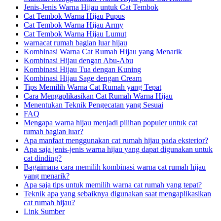
Jenis-Jenis Warna Hijau untuk Cat Tembok
Cat Tembok Warna Hijau Pupus
Cat Tembok Warna Hijau Army
Cat Tembok Warna Hijau Lumut
warnacat rumah bagian luar hijau
Kombinasi Warna Cat Rumah Hijau yang Menarik
Kombinasi Hijau dengan Abu-Abu
Kombinasi Hijau Tua dengan Kuning
Kombinasi Hijau Sage dengan Cream
Tips Memilih Warna Cat Rumah yang Tepat
Cara Mengaplikasikan Cat Rumah Warna Hijau
Menentukan Teknik Pengecatan yang Sesuai
FAQ
Mengapa warna hijau menjadi pilihan populer untuk cat
rumah bagian luar?
Apa manfaat menggunakan cat rumah hijau pada eksterior?
Apa saja jenis-jenis warna hijau yang dapat digunakan untuk
cat dinding?
Bagaimana cara memilih kombinasi warna cat rumah hijau
yang menarik?
Apa saja tips untuk memilih warna cat rumah yang tepat?
Teknik apa yang sebaiknya digunakan saat mengaplikasikan
cat rumah hijau?
Link Sumber