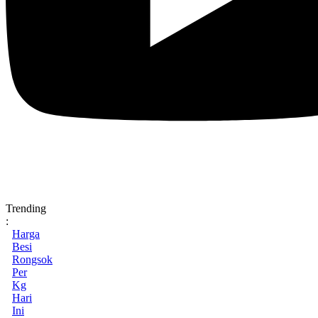
Trending
:
Harga
Besi
Rongsok
Per
Kg
Hari
Ini