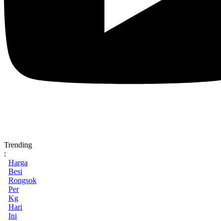
Trending
:
Harga
Besi
Rongsok
Per
Kg
Hari
Ini