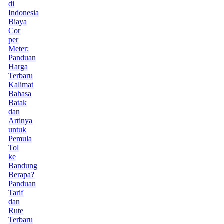
di
Indonesia
Biaya
Cor
per
Meter:
Panduan
Harga
Terbaru
Kalimat
Bahasa
Batak
dan
Artinya
untuk
Pemula
Tol
ke
Bandung
Berapa?
Panduan
Tarif
dan
Rute
Terbaru