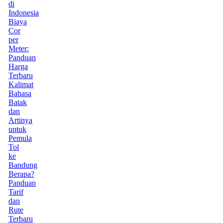
di
Indonesia
Biaya
Cor
per
Meter:
Panduan
Harga
Terbaru
Kalimat
Bahasa
Batak
dan
Artinya
untuk
Pemula
Tol
ke
Bandung
Berapa?
Panduan
Tarif
dan
Rute
Terbaru