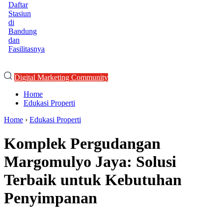
Daftar
Stasiun
di
Bandung
dan
Fasilitasnya
Digital Marketing Community
Home
Edukasi Properti
Home
›
Edukasi Properti
Komplek Pergudangan
Margomulyo Jaya: Solusi
Terbaik untuk Kebutuhan
Penyimpanan