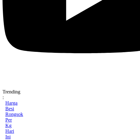
Trending
:
Harga
Besi
Rongsok
Per
Kg
Hari
Ini