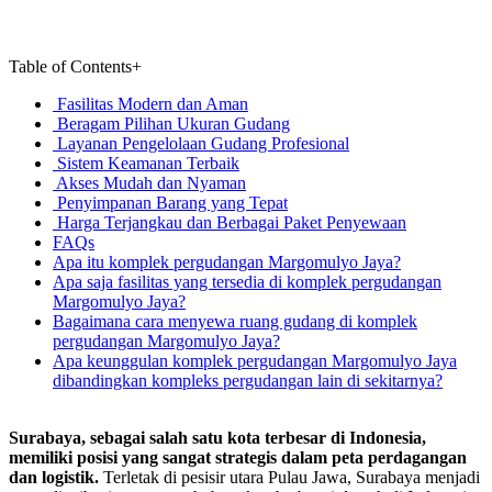
Table of Contents
+
Fasilitas Modern dan Aman
Beragam Pilihan Ukuran Gudang
Layanan Pengelolaan Gudang Profesional
Sistem Keamanan Terbaik
Akses Mudah dan Nyaman
Penyimpanan Barang yang Tepat
Harga Terjangkau dan Berbagai Paket Penyewaan
FAQs
Apa itu komplek pergudangan Margomulyo Jaya?
Apa saja fasilitas yang tersedia di komplek pergudangan
Margomulyo Jaya?
Bagaimana cara menyewa ruang gudang di komplek
pergudangan Margomulyo Jaya?
Apa keunggulan komplek pergudangan Margomulyo Jaya
dibandingkan kompleks pergudangan lain di sekitarnya?
Surabaya, sebagai salah satu kota terbesar di Indonesia,
memiliki posisi yang sangat strategis dalam peta perdagangan
dan logistik.
Terletak di pesisir utara Pulau Jawa, Surabaya menjadi