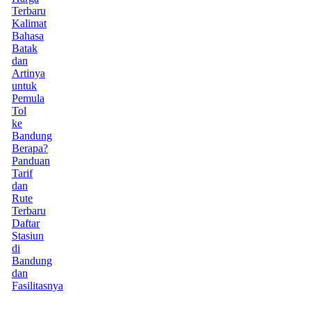
Terbaru
Kalimat
Bahasa
Batak
dan
Artinya
untuk
Pemula
Tol
ke
Bandung
Berapa?
Panduan
Tarif
dan
Rute
Terbaru
Daftar
Stasiun
di
Bandung
dan
Fasilitasnya