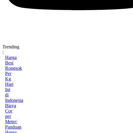
Trending
:
Harga
Besi
Rongsok
Per
Kg
Hari
Ini
di
Indonesia
Biaya
Cor
per
Meter:
Panduan
Harga