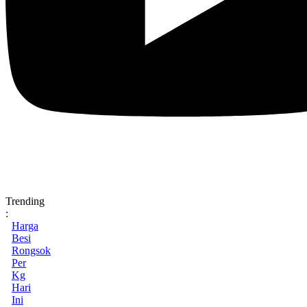
Trending
:
Harga
Besi
Rongsok
Per
Kg
Hari
Ini