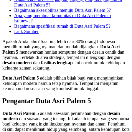
Duta Asri Palem 5?
Bagaimana aksesibilitas menuju Duta Asri Palem 5?
Apa yang membuat komunitas di Duta Asri Palem 5
istimewa?
Bagaimana spesifikasi rumah di Duta Asri Palem 5?
Link Sumber
Apakah Anda tahu? Saat ini, lebih dari 80% orang Indonesia
memilih rumah yang nyaman dan mudah dijangkau.
Duta Asri
Palem 5
menawarkan hunian sempurna dengan desain cantik dan
nyaman. Terletak di area strategis, tempat ini dilengkapi dengan
desain modern
dan
fasilitas lengkap
. Ini cocok untuk kehidupan
keluarga zaman sekarang.
Duta Asri Palem 5
adalah pilihan bijak bagi yang menginginkan
kehidupan modern namun tetap nyaman. Tempat ini menjamin
keamanan dan suasana yang kondusif untuk tinggal.
Pengantar Duta Asri Palem 5
Duta Asri Palem 5
adalah kawasan perumahan dengan
desain
modern
dan suasana yang tenang. Ini adalah tempat yang sempurna
bagi keluarga yang ingin lingkungan nyaman dan aman. Penghuni
di sini dapat menikmati hidup yang seimbang, antara kehidupan kota