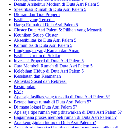
Desain Arsitektur Modern di Duta Asri Palem 5
Spesifikasi Rumah di Duta Asri Palem 5
Ukuran dan Tipe Properti
Fasilitas yang Tersedia
Harga Rumah di Duta Asri Palem 5
Cluster Duta Asri Palem 5: Pilihan yang Menarik
Keunikan Setiap Cluster
Aksesibilitas ke Duta Asri Palem 5
Komunitas di Duta Asri Palem 5
Lingkungan yang Ramah dan Aman
Fasilitas Umum di Sekitar
Investasi Properti di Duta Asri Palem 5
Cara Membeli Rumah di Duta Asri Palem 5
Kelebihan Hidup di Duta Asri Palem 5
Kesehatan dan Keamanan
Aktivitas Sosial dan Rekreasi
Kesimpulan
FAQ
Apa saja fasilitas yang tersedia di Duta Asri Palem 5?
Berapa harga rumah di Duta Asri Palem 5?
Di mana lokasi Duta Asri Palem 5?
Apa saja tipe rumah yang ditawarkan di Duta Asri Palem 5?
Bagaimana proses membeli rumah di Duta Asri Palem 5?
Apa keunggulan hidup di Duta Asri Palem 5?
Apakah ada investasi jangka panjang yang menjanjikan di