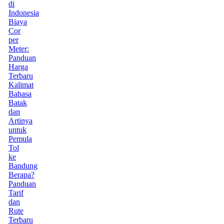
di
Indonesia
Biaya
Cor
per
Meter:
Panduan
Harga
Terbaru
Kalimat
Bahasa
Batak
dan
Artinya
untuk
Pemula
Tol
ke
Bandung
Berapa?
Panduan
Tarif
dan
Rute
Terbaru