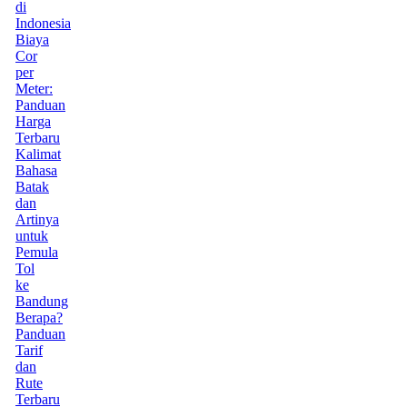
di
Indonesia
Biaya
Cor
per
Meter:
Panduan
Harga
Terbaru
Kalimat
Bahasa
Batak
dan
Artinya
untuk
Pemula
Tol
ke
Bandung
Berapa?
Panduan
Tarif
dan
Rute
Terbaru