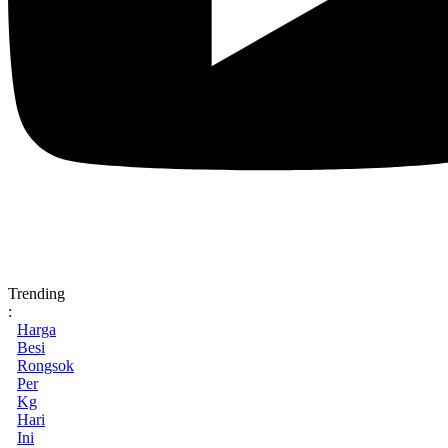
Trending
:
Harga
Besi
Rongsok
Per
Kg
Hari
Ini