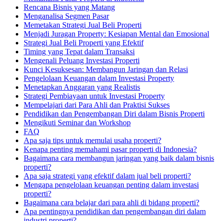
Rencana Bisnis yang Matang
Menganalisa Segmen Pasar
Memetakan Strategi Jual Beli Properti
Menjadi Juragan Property: Kesiapan Mental dan Emosional
Strategi Jual Beli Properti yang Efektif
Timing yang Tepat dalam Transaksi
Mengenali Peluang Investasi Properti
Kunci Kesuksesan: Membangun Jaringan dan Relasi
Pengelolaan Keuangan dalam Investasi Property
Menetapkan Anggaran yang Realistis
Strategi Pembiayaan untuk Investasi Property
Mempelajari dari Para Ahli dan Praktisi Sukses
Pendidikan dan Pengembangan Diri dalam Bisnis Properti
Mengikuti Seminar dan Workshop
FAQ
Apa saja tips untuk memulai usaha properti?
Kenapa penting memahami pasar properti di Indonesia?
Bagaimana cara membangun jaringan yang baik dalam bisnis
properti?
Apa saja strategi yang efektif dalam jual beli properti?
Mengapa pengelolaan keuangan penting dalam investasi
properti?
Bagaimana cara belajar dari para ahli di bidang properti?
Apa pentingnya pendidikan dan pengembangan diri dalam
industri properti?