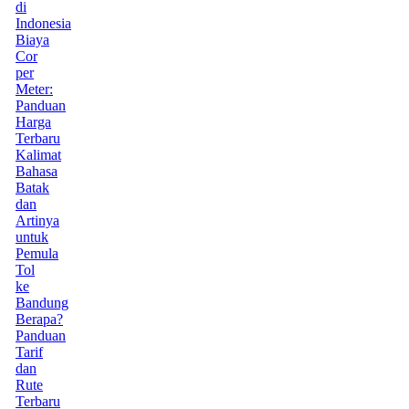
di
Indonesia
Biaya
Cor
per
Meter:
Panduan
Harga
Terbaru
Kalimat
Bahasa
Batak
dan
Artinya
untuk
Pemula
Tol
ke
Bandung
Berapa?
Panduan
Tarif
dan
Rute
Terbaru