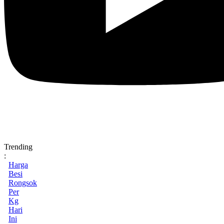
Trending
:
Harga
Besi
Rongsok
Per
Kg
Hari
Ini