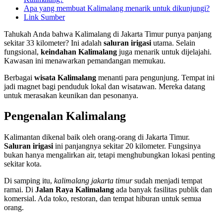
Apa yang membuat Kalimalang menarik untuk dikunjungi?
Link Sumber
Tahukah Anda bahwa Kalimalang di Jakarta Timur punya panjang
sekitar 33 kilometer? Ini adalah
saluran irigasi
utama. Selain
fungsional,
keindahan Kalimalang
juga menarik untuk dijelajahi.
Kawasan ini menawarkan pemandangan memukau.
Berbagai
wisata Kalimalang
menanti para pengunjung. Tempat ini
jadi magnet bagi penduduk lokal dan wisatawan. Mereka datang
untuk merasakan keunikan dan pesonanya.
Pengenalan Kalimalang
Kalimantan dikenal baik oleh orang-orang di Jakarta Timur.
Saluran irigasi
ini panjangnya sekitar 20 kilometer. Fungsinya
bukan hanya mengalirkan air, tetapi menghubungkan lokasi penting
sekitar kota.
Di samping itu,
kalimalang jakarta timur
sudah menjadi tempat
ramai. Di
Jalan Raya Kalimalang
ada banyak fasilitas publik dan
komersial. Ada toko, restoran, dan tempat hiburan untuk semua
orang.