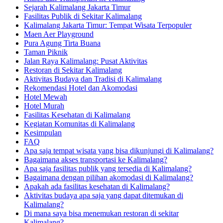
Sejarah Kalimalang Jakarta Timur
Fasilitas Publik di Sekitar Kalimalang
Kalimalang Jakarta Timur: Tempat Wisata Terpopuler
Maen Aer Playground
Pura Agung Tirta Buana
Taman Piknik
Jalan Raya Kalimalang: Pusat Aktivitas
Restoran di Sekitar Kalimalang
Aktivitas Budaya dan Tradisi di Kalimalang
Rekomendasi Hotel dan Akomodasi
Hotel Mewah
Hotel Murah
Fasilitas Kesehatan di Kalimalang
Kegiatan Komunitas di Kalimalang
Kesimpulan
FAQ
Apa saja tempat wisata yang bisa dikunjungi di Kalimalang?
Bagaimana akses transportasi ke Kalimalang?
Apa saja fasilitas publik yang tersedia di Kalimalang?
Bagaimana dengan pilihan akomodasi di Kalimalang?
Apakah ada fasilitas kesehatan di Kalimalang?
Aktivitas budaya apa saja yang dapat ditemukan di
Kalimalang?
Di mana saya bisa menemukan restoran di sekitar
Kalimalang?